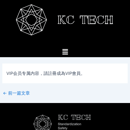
跳
至
内
容
菜
单
VIP会员专属内容，請註冊成為VIP會員。
←
前一篇文章