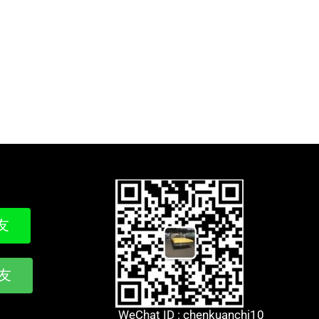
友
友
WeChat ID : chenkuanchi10